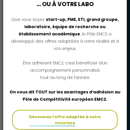
… OU À VOTRE LABO
Que vous soyez
start-up, PME, ETI, grand groupe,
laboratoire, équipe de recherche ou
établissement académique
, le Pôle EMC2 a
développé des offres adaptées à votre réalité et à
vos enjeux.
Être adhérent EMC2, c’est bénéficier d’un
accompagnement personnalisé
tout au long de l’année.
On vous dit TOUT sur les avantages d’adhésion au
Pôle de Compétitivité européen EMC2.
#EMC2
Publié le 29 juin 2023
Découvrez l’offre adaptée à votre
Podcast EMC2 x ATL-EN-TIC :
Accompagner les industriels vers des
structure
démarches écoresponsables