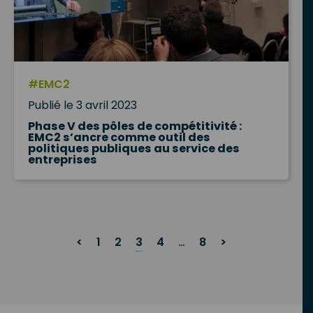
#EMC2
Publié le 3 avril 2023
Phase V des pôles de compétitivité :
EMC2 s’ancre comme outil des
politiques publiques au service des
entreprises
Posts
<
1
2
3
4
…
8
>
Navigation