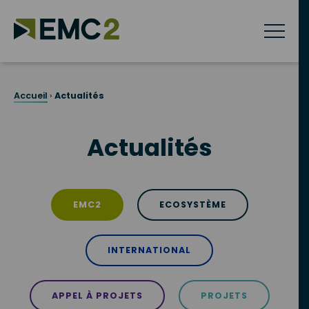
Skip
to
content
Accueil
›
Actualités
Actualités
EMC2
ECOSYSTÈME
INTERNATIONAL
APPEL À PROJETS
PROJETS