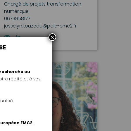
Chargé de projets transformation
numérique
0673858177
josselyn.touzeau@pole-emc2.fr
×
SE
e recherche ou
tre réalité et à vos
nalisé
 européen EMC2.