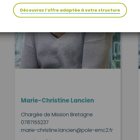
Découvrez l’offre adaptée à votre structure
Marie-Christine Lancien
Chargée de Mission Bretagne
0787155237
marie-christine.lancien@pole-emc2.fr