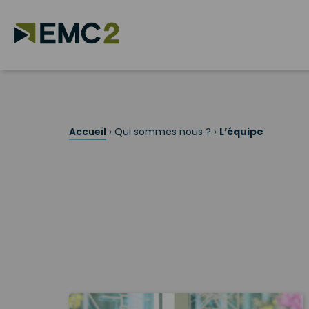
Skip
to
content
Search for:
Accueil
›
Qui sommes nous ?
›
L’équipe