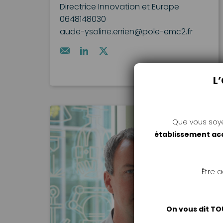
Directrice Innovation et Europe
0648148030
aude-ysoline.errien@pole-emc2.fr
L
Que vous soy
établissement a
Être 
On vous dit TO