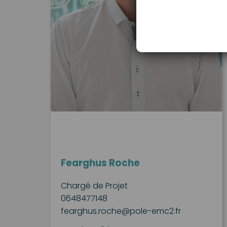
Fearghus Roche
Chargé de Projet
0648477148
fearghus.roche@pole-emc2.fr