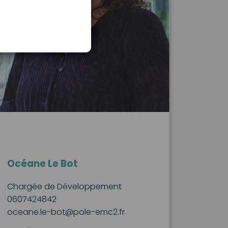
Océane Le Bot
Chargée de Développement
0607424842
oceane.le-bot@pole-emc2.fr