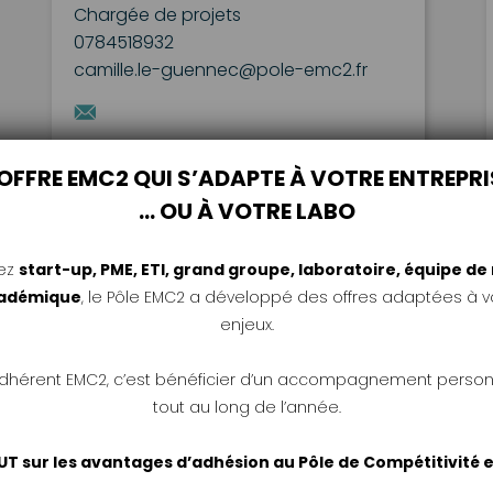
Chargée de projets
0784518932
camille.le-guennec@pole-emc2.fr
’OFFRE EMC2 QUI S’ADAPTE À VOTRE ENTREPRI
… OU À VOTRE LABO
ez
start-up, PME, ETI, grand groupe, laboratoire, équipe d
cadémique
, le Pôle EMC2 a développé des offres adaptées à vo
enjeux.
adhérent EMC2, c’est bénéficier d’un accompagnement person
tout au long de l’année.
UT sur les avantages d’adhésion au Pôle de Compétitivité