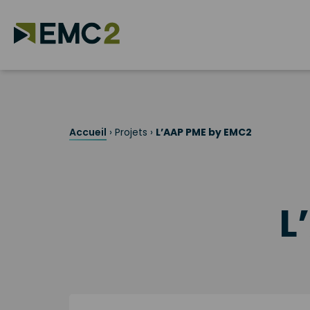
Skip
to
content
Search for:
Accueil
›
Projets
›
L’AAP PME by EMC2
L