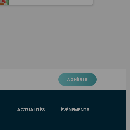
ADHÉRER
ACTUALITÉS
ÉVÉNEMENTS
Menu
seconda
s