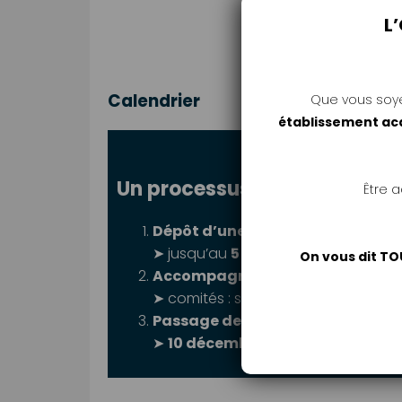
L
Calendrier
Que vous soy
établissement a
Un processus en 3 étapes
Être 
Dépôt d’une fiche idée
➤ jusqu’au
5 juin 2026 à 12h
On vous dit TO
Accompagnement et labellisati
➤ comités : septembre, octobre o
Passage devant les financeurs
➤
10 décembre 2026