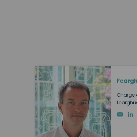
Fearg
Chargé 
fearghu