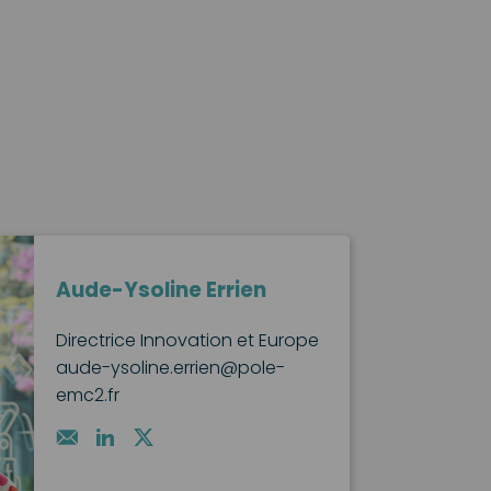
Aude-Ysoline Errien
Directrice Innovation et Europe
aude-ysoline.errien@pole-
emc2.fr