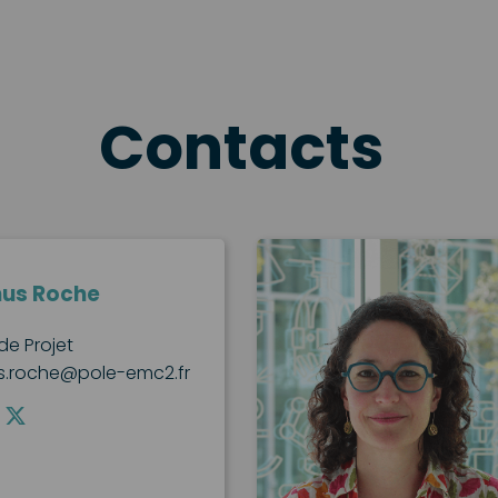
Contacts
hus Roche
de Projet
s.roche@pole-emc2.fr