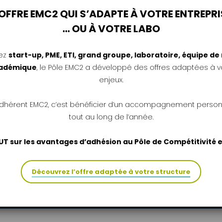
CAHIER DES CHARGES
’OFFRE EMC2 QUI S’ADAPTE À VOTRE ENTREPRI
… OU À VOTRE LABO
ez
start-up, PME, ETI, grand groupe, laboratoire, équipe d
cadémique
, le Pôle EMC2 a développé des offres adaptées à vo
enjeux.
📩 Candidatez dès 
adhérent EMC2, c’est bénéficier d’un accompagnement person
tout au long de l’année.
Les PME intéressées sont invi
rapprocher du Pôle EMC2 p
UT sur les avantages d’adhésion au Pôle de Compétitivité
on EMC2
premières étapes.
u novembre 2026
Découvrez l’offre adaptée à votre structure
Contact :
aap.pme.2026@p