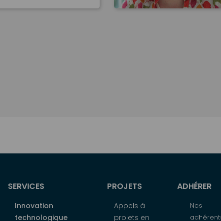
SERVICES
PROJETS
ADHÉRER
Innovation
Appels à
Nos
technologique
projets en
adhérent