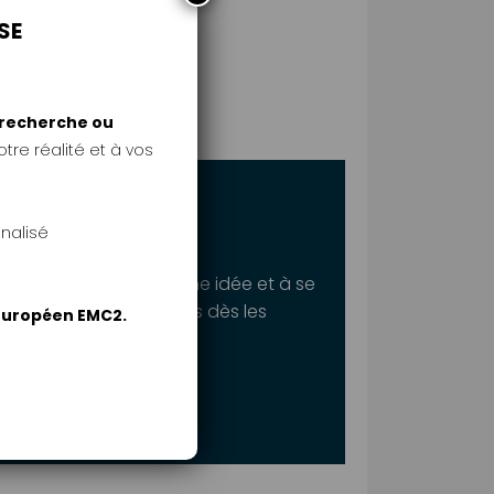
SE
e recherche ou
tre réalité et à vos
maintenant
nalisé
tées à déposer leur fiche idée et à se
our être accompagnées dès les
 européen EMC2.
ole-emc2.fr