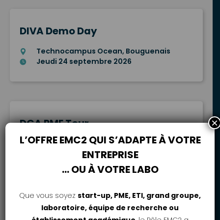
DIVA Demo Day
Technocampus Ocean, Bouguenais
Jeudi 24 septembre 2026
×
DGA PME Tour
L’OFFRE EMC2 QUI S’ADAPTE À VOTRE
Nantes, lieu à venir
ENTREPRISE
Mardi 29 septembre 2026 | 8h30-17h
… OU À VOTRE LABO
Que vous soyez
start-up, PME, ETI, grand groupe,
laboratoire, équipe de recherche ou
RDV des appels à projets