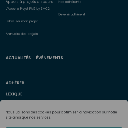
Appels à projets en cours
Nos adhérents
L’Appel à Projet PME by EMC2
Devenir adhérent
Labelliser mon projet
Annuaire des projets
ACTUALITÉS
ÉVÉNEMENTS
Menu
ADHÉRER
secondaire
LEXIQUE
PRESSE
Nous utilisons des cookies pour optimiser la navigation sur notre
MÉDIATHÈQUE
site ainsi que nos services.
NEWSLETTERS