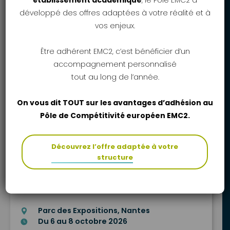
établissement académique
, le Pôle EMC2 a
développé des offres adaptées à votre réalité et à
En ligne
vos enjeux.
Jeudi 1 octobre 2026 | 11h-12h
Être adhérent EMC2, c’est bénéficier d’un
accompagnement personnalisé
tout au long de l’année.
Webcafé EMC2
On vous dit TOUT sur les avantages d’adhésion au
En ligne
Pôle de Compétitivité européen EMC2.
Vendredi 2 octobre 2026 | 11h30-12h
Découvrez l’offre adaptée à votre
structure
Salon Industrie Grand Ouest
Parc des Expositions, Nantes
Du 6 au 8 octobre 2026