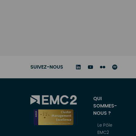
Posts
Navigation
SUIVEZ-NOUS
Menu
QUI
SOMMES-
principal
NOUS ?
Le Pôle
EMC2