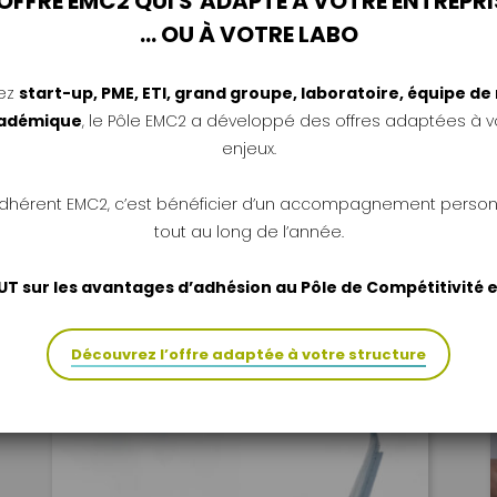
’OFFRE EMC2 QUI S’ADAPTE À VOTRE ENTREPRI
… OU À VOTRE LABO
ez
start-up, PME, ETI, grand groupe, laboratoire, équipe d
cadémique
, le Pôle EMC2 a développé des offres adaptées à vo
enjeux.
#Ecosystème
adhérent EMC2, c’est bénéficier d’un accompagnement person
Publié le 8 mars 2022
tout au long de l’année.
6 projets retenus pour la
Manufacturing Factory
UT sur les avantages d’adhésion au Pôle de Compétitivité
Découvrez l’offre adaptée à votre structure