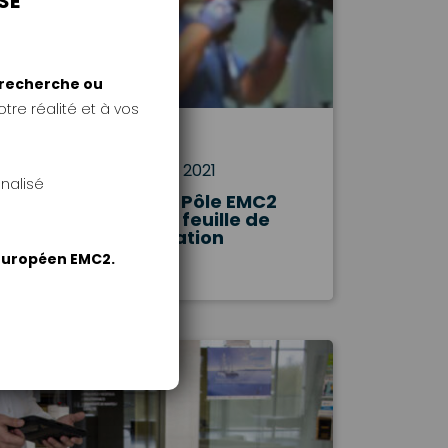
SE
e recherche ou
tre réalité et à vos
#Ecosystème
Publié le 9 novembre 2021
nalisé
Airbus s’invite au Pôle EMC2
pour partager sa feuille de
route ‘transformation
digitale’
 européen EMC2.