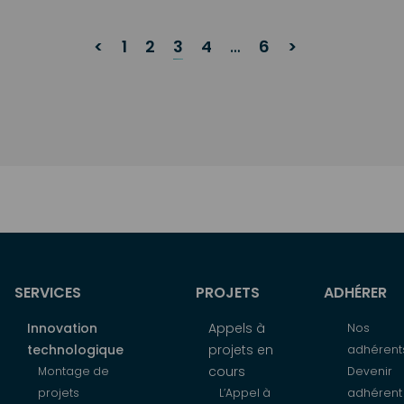
<
1
2
3
4
…
6
>
SERVICES
PROJETS
ADHÉRER
Innovation
Appels à
Nos
technologique
projets en
adhérent
cours
Montage de
Devenir
projets
L’Appel à
adhérent