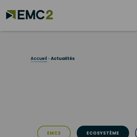
Skip
to
content
Search for:
Accueil
›
Actualités
EMC2
ECOSYSTÈME