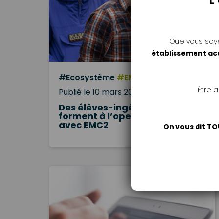
L
Que vous soy
établissement a
#Ecosystème
#EMC2
Être 
Publié le 10 mars 2022
Des élèves-ingénieurs se
forment à l’open innovation
avec EMC2
On vous dit TO