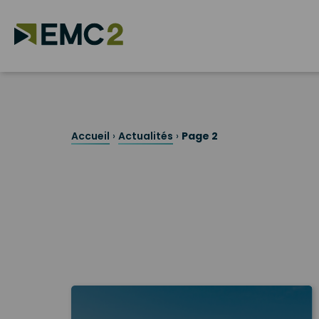
Skip
to
content
Search for:
Accueil
›
Actualités
›
Page 2