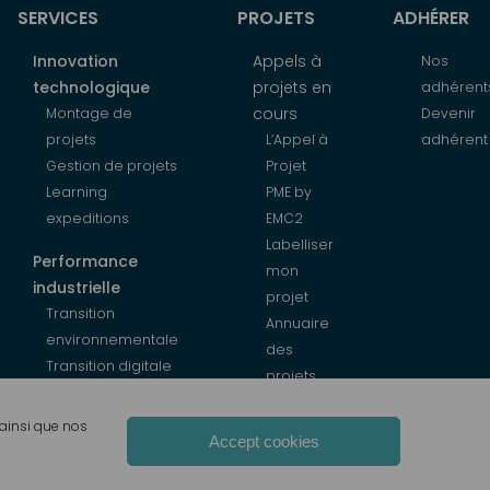
SERVICES
PROJETS
ADHÉRER
Innovation
Appels à
Nos
technologique
projets en
adhérent
cours
Montage de
Devenir
projets
L’Appel à
adhérent
Gestion de projets
Projet
Learning
PME by
expeditions
EMC2
Labelliser
Performance
mon
industrielle
projet
Transition
Annuaire
environnementale
des
Transition digitale
projets
 ainsi que nos
Accept cookies