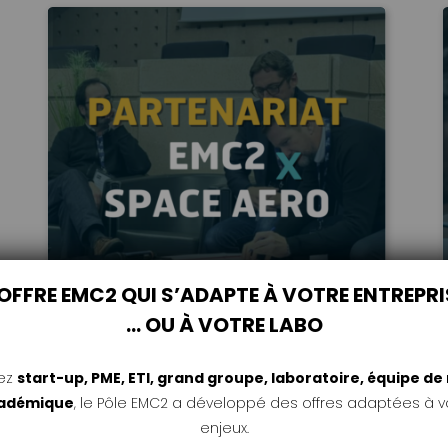
’OFFRE EMC2 QUI S’ADAPTE À VOTRE ENTREPRI
… OU À VOTRE LABO
#Ecosystème
#EMC2
Publié le 16 janvier 2025
ez
start-up, PME, ETI, grand groupe, laboratoire, équipe d
Pôle EMC2 et SPACE AERO :
cadémique
, le Pôle EMC2 a développé des offres adaptées à vo
Un partenariat pour
enjeux.
l’industrie de demain