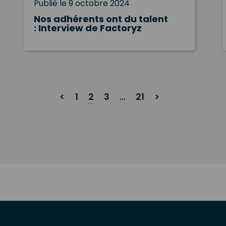
Publié le 9 octobre 2024
Nos adhérents ont du talent
: Interview de Factoryz
<
1
2
3
…
21
>