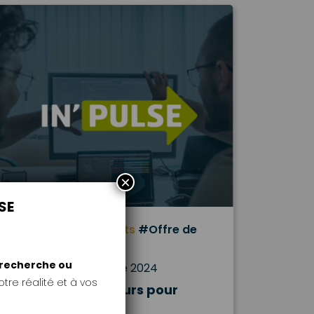
×
SE
#EMC2
#Evénements
#Offre de
service
e recherche ou
Publié le 4 décembre 2024
tre réalité et à vos
In’Pulse, le parcours pour
innover