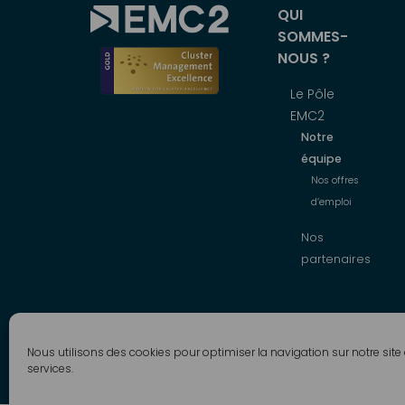
Menu
QUI
SOMMES-
principal
NOUS ?
Le Pôle
EMC2
Notre
équipe
Nos offres
d’emploi
Nos
partenaires
Nous utilisons des cookies pour optimiser la navigation sur notre site
Tous droits réservés EMC2. Copyright © 2026
services.