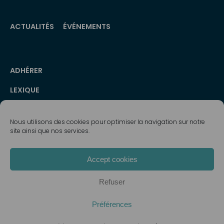
ACTUALITÉS
ÉVÉNEMENTS
Menu
ADHÉRER
secondaire
LEXIQUE
PRESSE
Nous utilisons des cookies pour optimiser la navigation sur notre
MÉDIATHÈQUE
site ainsi que nos services.
NEWSLETTERS
Accept cookies
Tous droits réservés EMC2. Copyright © 2026
Refuser
Préférences
Extras
Plan du site
Mentions légales