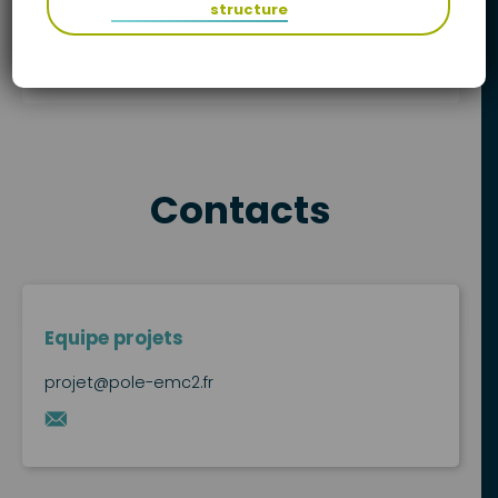
structure
Contacts
Equipe projets
projet@pole-emc2.fr