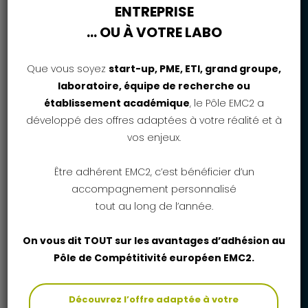
ENTREPRISE
Montant des projets attendus
… OU À VOTRE LABO
Les projets présentent une assiette de
dépenses totales comprise entre 200 000 €
Que vous soyez
start-up, PME, ETI, grand groupe,
et 3 000 000 €.
laboratoire, équipe de recherche ou
établissement académique
, le Pôle EMC2 a
développé des offres adaptées à votre réalité et à
Nature de l'aide
vos enjeux.
Mix (Subvention/Avance Récupérable)
Être adhérent EMC2, c’est bénéficier d’un
accompagnement personnalisé
tout au long de l’année.
On vous dit TOUT sur les avantages d’adhésion au
ALLER SUR LE SITE DU FINANCEUR
Pôle de Compétitivité européen EMC2.
TÉLÉCHARGER LES DOCUMENTS
Découvrez l’offre adaptée à votre
MIS À DISPOSITION