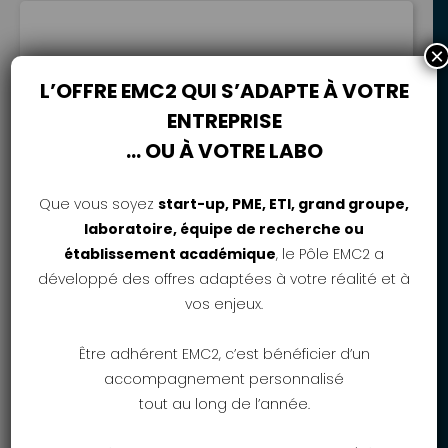
×
Innovation et démonstration
L’OFFRE EMC2 QUI S’ADAPTE À VOTRE
Hydrogène
ENTREPRISE
Date de clôture : 25/09/2026
… OU À VOTRE LABO
Cet appel à projets a pour objectif de
soutenir les travaux d’innovation et de
Que vous soyez
start-up, PME, ETI, grand groupe,
démonstration, permettant de
laboratoire, équipe de recherche ou
développer ou d’améliorer les
établissement académique
, le Pôle EMC2 a
composants et systèmes liés à la
développé des offres adaptées à votre réalité et à
production, au transport d’hydrogène
et à ses usages, tels que les
vos enjeux.
applications industrielles, de transport
ou de fourniture d’énergie. Ces
Être adhérent EMC2, c’est bénéficier d’un
travaux seront portés par une ou
accompagnement personnalisé
plusieurs entreprises, […]
tout au long de l’année.