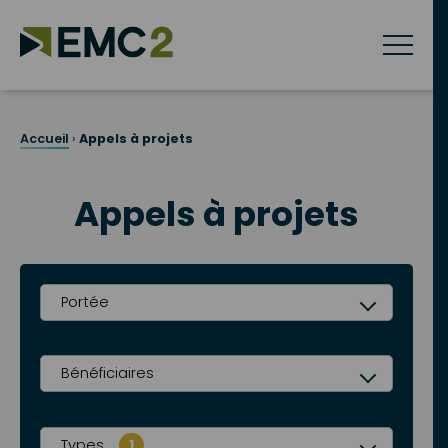
Skip
to
content
Accueil
›
Appels à projets
Appels à projets
Portée
Bénéficiaires
Types