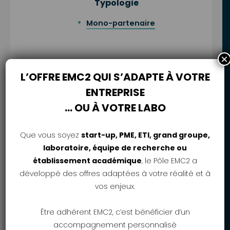
Typologie
Mono-partenaire
×
Niveau TRL
L’OFFRE EMC2 QUI S’ADAPTE À VOTRE
ENTREPRISE
… OU À VOTRE LABO
Date clôture
Que vous soyez
start-up, PME, ETI, grand groupe,
30/09/2026
laboratoire, équipe de recherche ou
établissement académique
, le Pôle EMC2 a
développé des offres adaptées à votre réalité et à
vos enjeux.
Montant des projets attendus
100k à 500 k€
Être adhérent EMC2, c’est bénéficier d’un
accompagnement personnalisé