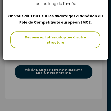
tout au long de l’année.
Nature de l'aide
On vous dit TOUT sur les avantages d’adhésion au
Pôle de Compétitivité européen EMC2.
Mix (Subvention/Avance Récupérable)
Découvrez l’offre adaptée à votre
structure
ALLER SUR LE SITE DU FINANCEUR
TÉLÉCHARGER LES DOCUMENTS
MIS À DISPOSITION