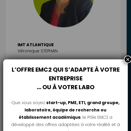
IMT ATLANTIQUE
Véronique STEPHAN
×
L’OFFRE EMC2 QUI S’ADAPTE À VOTRE
ENTREPRISE
… OU À VOTRE LABO
Que vous soyez
start-up, PME, ETI, grand groupe,
laboratoire, équipe de recherche ou
établissement académique
, le Pôle EMC2 a
développé des offres adaptées à votre réalité et à