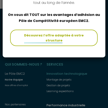
tout au long de l’année.
On vous dit TOUT sur les avantages d’adhésion au
Pôle de Compétitivité européen EMC2.
Découvrez l’offre adaptée à votre
structure
Menu
QUI SOMMES-NOUS ?
SERVICES
principal
Le Pôle EMC2
Innovation technologique
Notre équipe
Montage de projets
Gestion de projets
Nos offres d’emploi
Learning expeditions
Nos partenaires
Performance industrielle