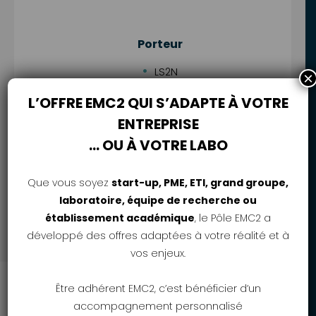
Porteur
LS2N
×
L’OFFRE EMC2 QUI S’ADAPTE À VOTRE
ENTREPRISE
Partenaires
… OU À VOTRE LABO
IRISA
Que vous soyez
start-up, PME, ETI, grand groupe,
laboratoire, équipe de recherche ou
établissement académique
, le Pôle EMC2 a
développé des offres adaptées à votre réalité et à
vos enjeux.
SUIVEZ-NOUS
Être adhérent EMC2, c’est bénéficier d’un
accompagnement personnalisé
ADHÉRER