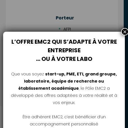
Porteur
AFPI
×
L’OFFRE EMC2 QUI S’ADAPTE À VOTRE
ENTREPRISE
Partenaires
… OU À VOTRE LABO
AFPI
Que vous soyez
start-up, PME, ETI, grand groupe,
laboratoire, équipe de recherche ou
établissement académique
, le Pôle EMC2 a
développé des offres adaptées à votre réalité et à
vos enjeux.
SUIVEZ-NOUS
Être adhérent EMC2, c’est bénéficier d’un
accompagnement personnalisé
ADHÉRER