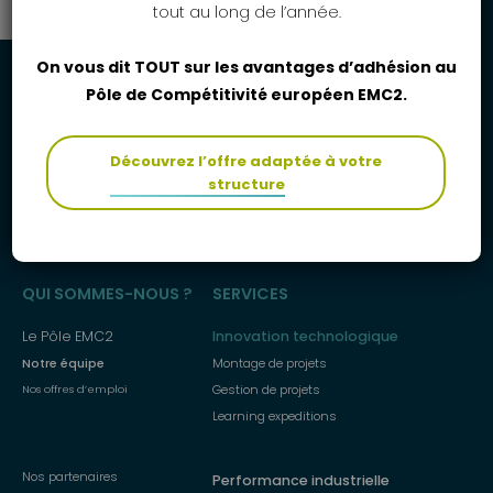
tout au long de l’année.
On vous dit TOUT sur les avantages d’adhésion au
Pôle de Compétitivité européen EMC2.
Découvrez l’offre adaptée à votre
structure
Menu
QUI SOMMES-NOUS ?
SERVICES
principal
Le Pôle EMC2
Innovation technologique
Notre équipe
Montage de projets
Gestion de projets
Nos offres d’emploi
Learning expeditions
Nos partenaires
Performance industrielle