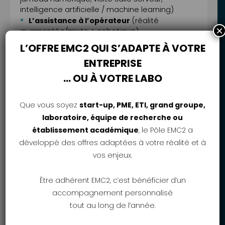
intelligence artificielle / machine learning)
L’assistance à l’opérateur
(réalité
×
augmentée/mixte + cobotique)
La production adaptative
(fabrication
L’OFFRE EMC2 QUI S’ADAPTE À VOTRE
additive, capteurs intelligents, IoT, objets
ENTREPRISE
connectés pour l’industrie et la maintenance,
robotique – cobotique)
… OU À VOTRE LABO
(NB : un accueil café et un déjeuner sont prévus
pour les participants)
Que vous soyez
start-up, PME, ETI, grand groupe,
laboratoire, équipe de recherche ou
METHODES MOBILISEES ET MODALITES
établissement académique
, le Pôle EMC2 a
D’EVALUATION
développé des offres adaptées à votre réalité et à
L’évaluation des compétences acquises se
vos enjeux.
fera par questionnaire au début et à la fin de la
formation
Être adhérent EMC2, c’est bénéficier d’un
APPROCHE PEDAGOGIQUE ET OUTILS
accompagnement personnalisé
tout au long de l’année.
Présentation et animation par le formateur
autour d’un diaporama et échanges avec les